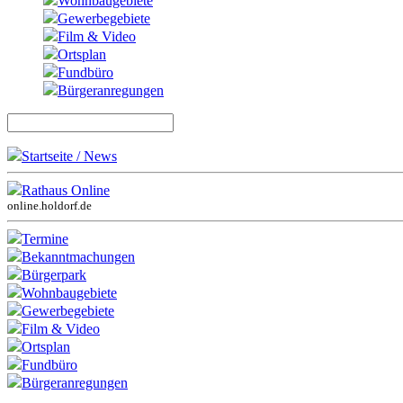
Wohnbaugebiete
Gewerbegebiete
Film & Video
Ortsplan
Fundbüro
Bürgeranregungen
Startseite / News
Rathaus Online
online.holdorf.de
Termine
Bekanntmachungen
Bürgerpark
Wohnbaugebiete
Gewerbegebiete
Film & Video
Ortsplan
Fundbüro
Bürgeranregungen