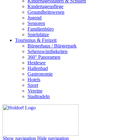
Kindertagesstätten & Schulen
Kindertagespflege
Gesundheitswesen
Jugend
Senioren
Familienbüro
Spielplätze
Tourismus & Freizeit
Bürgerhaus / Bürgerpark
Sehenswürdigkeiten
360° Panoramen
Heidesee
Hallenbad
Gastronomie
Hotels
Sport
Vereine
Stadtradeln
Show navigation
Hide navigation