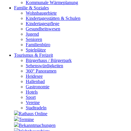
Kommunale Wärmeplanung
Familie & Soziales
Wohnbaugebiete
Kindertagesstätten & Schulen
Kindertagespflege
Gesundheitswesen
Jugend
Senioren
Familienbüro
Spielplätze
Tourismus & Freizeit
Bürgerhaus / Bürgerpark
Sehenswürdigkeiten
360° Panoramen
Heidesee
Hallenbad
Gastronomie
Hotels
Sport
Vereine
Stadtradeln
Rathaus Online
Termine
Bekanntmachungen