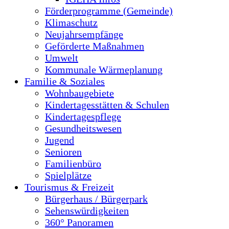
Förderprogramme (Gemeinde)
Klimaschutz
Neujahrsempfänge
Geförderte Maßnahmen
Umwelt
Kommunale Wärmeplanung
Familie & Soziales
Wohnbaugebiete
Kindertagesstätten & Schulen
Kindertagespflege
Gesundheitswesen
Jugend
Senioren
Familienbüro
Spielplätze
Tourismus & Freizeit
Bürgerhaus / Bürgerpark
Sehenswürdigkeiten
360° Panoramen