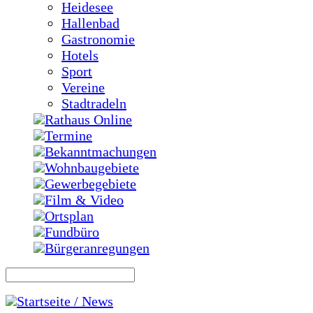
Heidesee
Hallenbad
Gastronomie
Hotels
Sport
Vereine
Stadtradeln
Rathaus Online
Termine
Bekanntmachungen
Wohnbaugebiete
Gewerbegebiete
Film & Video
Ortsplan
Fundbüro
Bürgeranregungen
Startseite / News