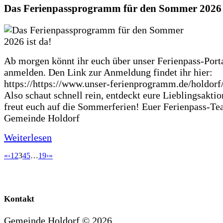
Das Ferienpassprogramm für den Sommer 2026 i
Ab morgen könnt ihr euch über unser Ferienpass-Porta
anmelden. Den Link zur Anmeldung findet ihr hier:
https://https://www.unser-ferienprogramm.de/holdorf
Also schaut schnell rein, entdeckt eure Lieblingsakti
freut euch auf die Sommerferien! Euer Ferienpass-Te
Gemeinde Holdorf
Weiterlesen
«
‹
1
2
3
4
5
…
19
›
»
Kontakt
Gemeinde Holdorf ©
2026