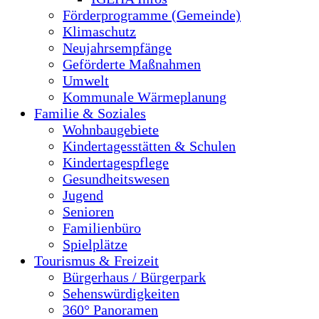
Förderprogramme (Gemeinde)
Klimaschutz
Neujahrsempfänge
Geförderte Maßnahmen
Umwelt
Kommunale Wärmeplanung
Familie & Soziales
Wohnbaugebiete
Kindertagesstätten & Schulen
Kindertagespflege
Gesundheitswesen
Jugend
Senioren
Familienbüro
Spielplätze
Tourismus & Freizeit
Bürgerhaus / Bürgerpark
Sehenswürdigkeiten
360° Panoramen