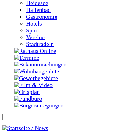
Heidesee
Hallenbad
Gastronomie
Hotels
Sport
Vereine
Stadtradeln
Rathaus Online
Termine
Bekanntmachungen
Wohnbaugebiete
Gewerbegebiete
Film & Video
Ortsplan
Fundbüro
Bürgeranregungen
Startseite / News