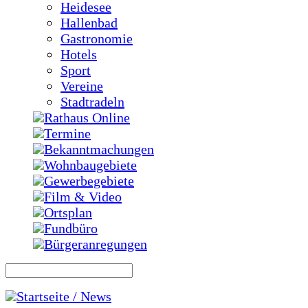
Heidesee
Hallenbad
Gastronomie
Hotels
Sport
Vereine
Stadtradeln
Rathaus Online
Termine
Bekanntmachungen
Wohnbaugebiete
Gewerbegebiete
Film & Video
Ortsplan
Fundbüro
Bürgeranregungen
Startseite / News