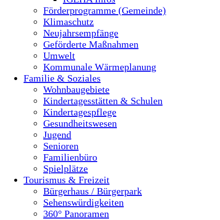
Förderprogramme (Gemeinde)
Klimaschutz
Neujahrsempfänge
Geförderte Maßnahmen
Umwelt
Kommunale Wärmeplanung
Familie & Soziales
Wohnbaugebiete
Kindertagesstätten & Schulen
Kindertagespflege
Gesundheitswesen
Jugend
Senioren
Familienbüro
Spielplätze
Tourismus & Freizeit
Bürgerhaus / Bürgerpark
Sehenswürdigkeiten
360° Panoramen