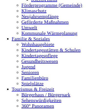
Förderprogramme (Gemeinde)
Klimaschutz
Neujahrsempfänge
Geförderte Maßnahmen
Umwelt
Kommunale Wärmeplanung
Familie & Soziales
Wohnbaugebiete
Kindertagesstätten & Schulen
Kindertagespflege
Gesundheitswesen
Jugend
Senioren
Familienbüro
Spielplätze
Tourismus & Freizeit
Bürgerhaus / Bürgerpark
Sehenswürdigkeiten
360° Panoramen