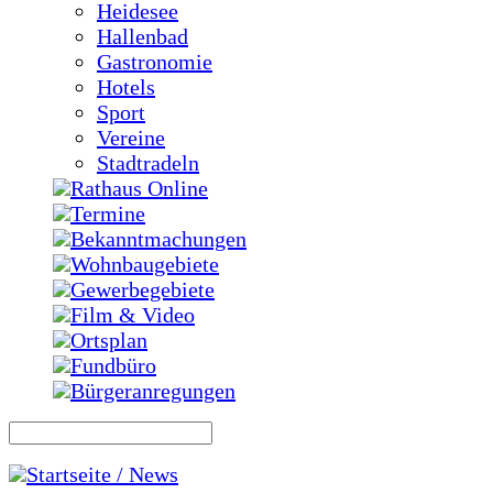
Heidesee
Hallenbad
Gastronomie
Hotels
Sport
Vereine
Stadtradeln
Rathaus Online
Termine
Bekanntmachungen
Wohnbaugebiete
Gewerbegebiete
Film & Video
Ortsplan
Fundbüro
Bürgeranregungen
Startseite / News