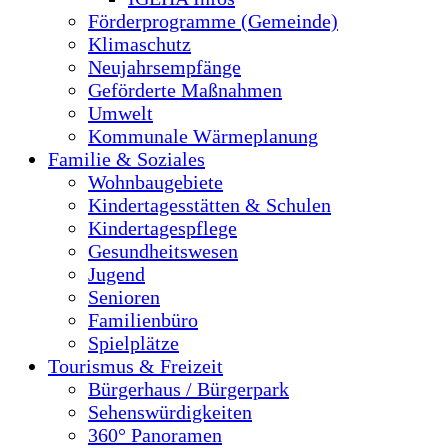
Förderprogramme (Gemeinde)
Klimaschutz
Neujahrsempfänge
Geförderte Maßnahmen
Umwelt
Kommunale Wärmeplanung
Familie & Soziales
Wohnbaugebiete
Kindertagesstätten & Schulen
Kindertagespflege
Gesundheitswesen
Jugend
Senioren
Familienbüro
Spielplätze
Tourismus & Freizeit
Bürgerhaus / Bürgerpark
Sehenswürdigkeiten
360° Panoramen