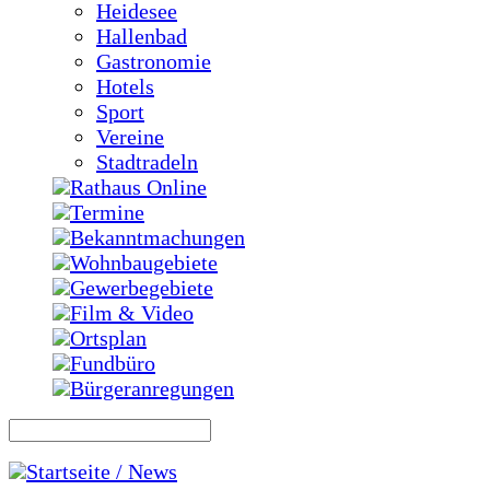
Heidesee
Hallenbad
Gastronomie
Hotels
Sport
Vereine
Stadtradeln
Rathaus Online
Termine
Bekanntmachungen
Wohnbaugebiete
Gewerbegebiete
Film & Video
Ortsplan
Fundbüro
Bürgeranregungen
Startseite / News