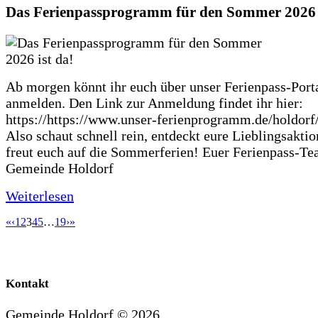
Das Ferienpassprogramm für den Sommer 2026 i
Ab morgen könnt ihr euch über unser Ferienpass-Porta
anmelden. Den Link zur Anmeldung findet ihr hier:
https://https://www.unser-ferienprogramm.de/holdorf
Also schaut schnell rein, entdeckt eure Lieblingsakti
freut euch auf die Sommerferien! Euer Ferienpass-Te
Gemeinde Holdorf
Weiterlesen
«
‹
1
2
3
4
5
…
19
›
»
Kontakt
Gemeinde Holdorf ©
2026