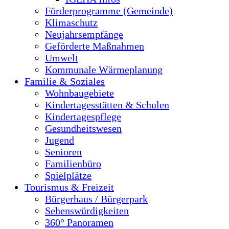
Förderprogramme (Gemeinde)
Klimaschutz
Neujahrsempfänge
Geförderte Maßnahmen
Umwelt
Kommunale Wärmeplanung
Familie & Soziales
Wohnbaugebiete
Kindertagesstätten & Schulen
Kindertagespflege
Gesundheitswesen
Jugend
Senioren
Familienbüro
Spielplätze
Tourismus & Freizeit
Bürgerhaus / Bürgerpark
Sehenswürdigkeiten
360° Panoramen