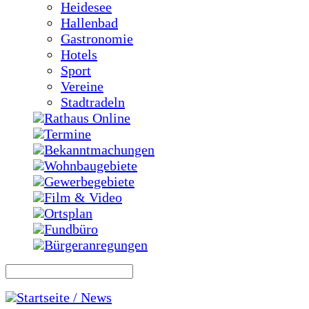
Heidesee
Hallenbad
Gastronomie
Hotels
Sport
Vereine
Stadtradeln
Rathaus Online
Termine
Bekanntmachungen
Wohnbaugebiete
Gewerbegebiete
Film & Video
Ortsplan
Fundbüro
Bürgeranregungen
Startseite / News