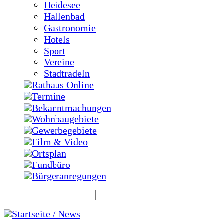
Heidesee
Hallenbad
Gastronomie
Hotels
Sport
Vereine
Stadtradeln
Rathaus Online
Termine
Bekanntmachungen
Wohnbaugebiete
Gewerbegebiete
Film & Video
Ortsplan
Fundbüro
Bürgeranregungen
Startseite / News