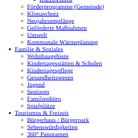
Förderprogramme (Gemeinde)
Klimaschutz
Neujahrsempfänge
Geförderte Maßnahmen
Umwelt
Kommunale Wärmeplanung
Familie & Soziales
Wohnbaugebiete
Kindertagesstätten & Schulen
Kindertagespflege
Gesundheitswesen
Jugend
Senioren
Familienbüro
Spielplätze
Tourismus & Freizeit
Bürgerhaus / Bürgerpark
Sehenswürdigkeiten
360° Panoramen