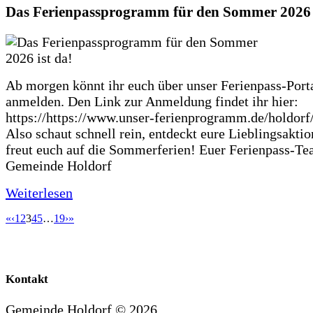
Das Ferienpassprogramm für den Sommer 2026 i
Ab morgen könnt ihr euch über unser Ferienpass-Porta
anmelden. Den Link zur Anmeldung findet ihr hier:
https://https://www.unser-ferienprogramm.de/holdorf
Also schaut schnell rein, entdeckt eure Lieblingsakti
freut euch auf die Sommerferien! Euer Ferienpass-Te
Gemeinde Holdorf
Weiterlesen
«
‹
1
2
3
4
5
…
19
›
»
Kontakt
Gemeinde Holdorf ©
2026