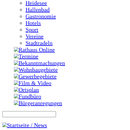
Heidesee
Hallenbad
Gastronomie
Hotels
Sport
Vereine
Stadtradeln
Rathaus Online
Termine
Bekanntmachungen
Wohnbaugebiete
Gewerbegebiete
Film & Video
Ortsplan
Fundbüro
Bürgeranregungen
Startseite / News