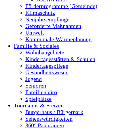
Förderprogramme (Gemeinde)
Klimaschutz
Neujahrsempfänge
Geförderte Maßnahmen
Umwelt
Kommunale Wärmeplanung
Familie & Soziales
Wohnbaugebiete
Kindertagesstätten & Schulen
Kindertagespflege
Gesundheitswesen
Jugend
Senioren
Familienbüro
Spielplätze
Tourismus & Freizeit
Bürgerhaus / Bürgerpark
Sehenswürdigkeiten
360° Panoramen