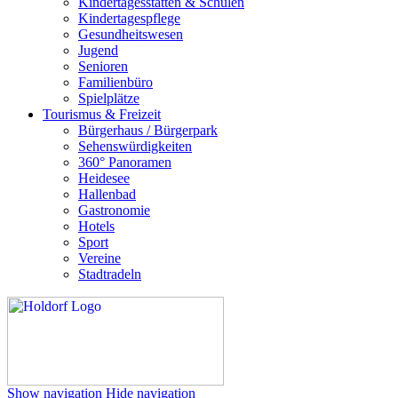
Kindertagesstätten & Schulen
Kindertagespflege
Gesundheitswesen
Jugend
Senioren
Familienbüro
Spielplätze
Tourismus & Freizeit
Bürgerhaus / Bürgerpark
Sehenswürdigkeiten
360° Panoramen
Heidesee
Hallenbad
Gastronomie
Hotels
Sport
Vereine
Stadtradeln
Show navigation
Hide navigation