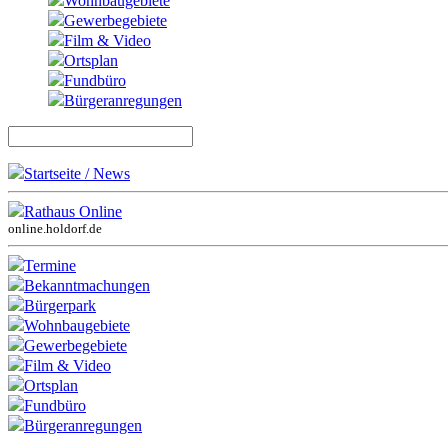
Wohnbaugebiete
Gewerbegebiete
Film & Video
Ortsplan
Fundbüro
Bürgeranregungen
Startseite / News
Rathaus Online
online.holdorf.de
Termine
Bekanntmachungen
Bürgerpark
Wohnbaugebiete
Gewerbegebiete
Film & Video
Ortsplan
Fundbüro
Bürgeranregungen