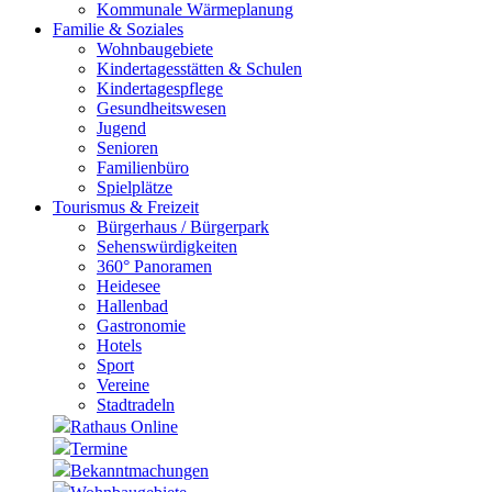
Kommunale Wärmeplanung
Familie & Soziales
Wohnbaugebiete
Kindertagesstätten & Schulen
Kindertagespflege
Gesundheitswesen
Jugend
Senioren
Familienbüro
Spielplätze
Tourismus & Freizeit
Bürgerhaus / Bürgerpark
Sehenswürdigkeiten
360° Panoramen
Heidesee
Hallenbad
Gastronomie
Hotels
Sport
Vereine
Stadtradeln
Rathaus Online
Termine
Bekanntmachungen