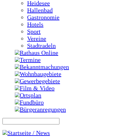
Heidesee
Hallenbad
Gastronomie
Hotels
Sport
Vereine
Stadtradeln
Rathaus Online
Termine
Bekanntmachungen
Wohnbaugebiete
Gewerbegebiete
Film & Video
Ortsplan
Fundbüro
Bürgeranregungen
Startseite / News