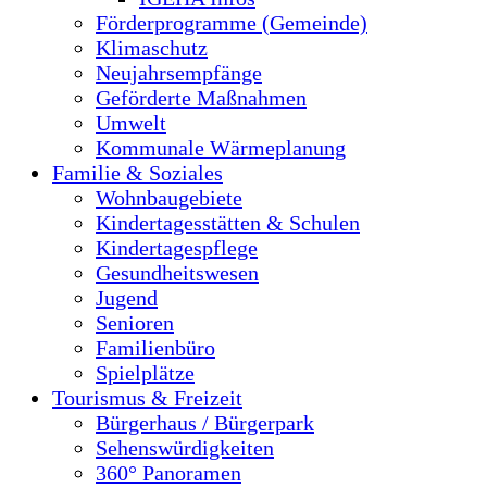
Förderprogramme (Gemeinde)
Klimaschutz
Neujahrsempfänge
Geförderte Maßnahmen
Umwelt
Kommunale Wärmeplanung
Familie & Soziales
Wohnbaugebiete
Kindertagesstätten & Schulen
Kindertagespflege
Gesundheitswesen
Jugend
Senioren
Familienbüro
Spielplätze
Tourismus & Freizeit
Bürgerhaus / Bürgerpark
Sehenswürdigkeiten
360° Panoramen