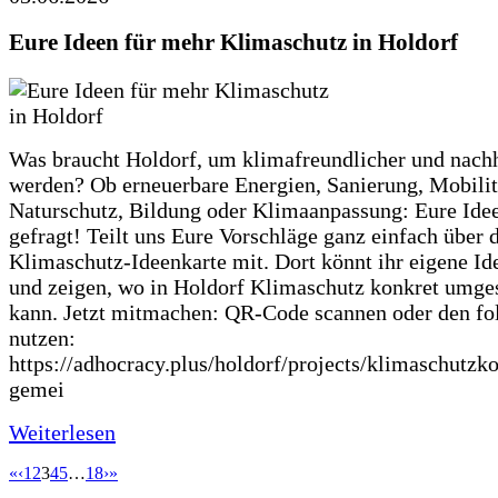
Eure Ideen für mehr Klimaschutz in Holdorf
Was braucht Holdorf, um klimafreundlicher und nachh
werden? Ob erneuerbare Energien, Sanierung, Mobilit
Naturschutz, Bildung oder Klimaanpassung: Eure Ide
gefragt! Teilt uns Eure Vorschläge ganz einfach über 
Klimaschutz-Ideenkarte mit. Dort könnt ihr eigene Id
und zeigen, wo in Holdorf Klimaschutz konkret umge
kann. Jetzt mitmachen: QR-Code scannen oder den fo
nutzen:
https://adhocracy.plus/holdorf/projects/klimaschutzk
gemei
Weiterlesen
«
‹
1
2
3
4
5
…
18
›
»