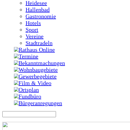
Heidesee
Hallenbad
Gastronomie
Hotels
Sport
Vereine
Stadtradeln
Rathaus Online
Termine
Bekanntmachungen
Wohnbaugebiete
Gewerbegebiete
Film & Video
Ortsplan
Fundbüro
Bürgeranregungen