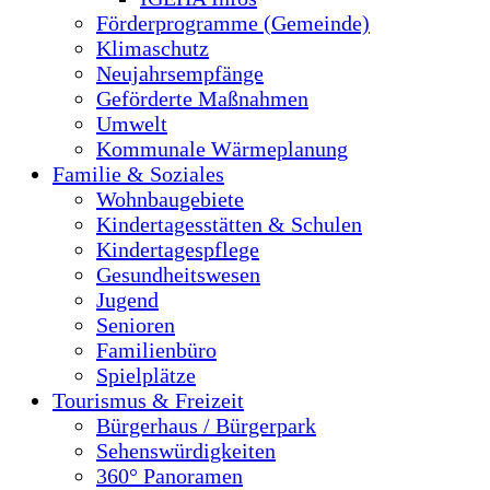
Förderprogramme (Gemeinde)
Klimaschutz
Neujahrsempfänge
Geförderte Maßnahmen
Umwelt
Kommunale Wärmeplanung
Familie & Soziales
Wohnbaugebiete
Kindertagesstätten & Schulen
Kindertagespflege
Gesundheitswesen
Jugend
Senioren
Familienbüro
Spielplätze
Tourismus & Freizeit
Bürgerhaus / Bürgerpark
Sehenswürdigkeiten
360° Panoramen