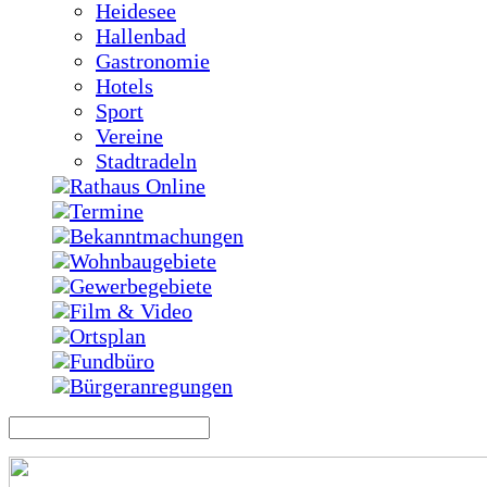
Heidesee
Hallenbad
Gastronomie
Hotels
Sport
Vereine
Stadtradeln
Rathaus Online
Termine
Bekanntmachungen
Wohnbaugebiete
Gewerbegebiete
Film & Video
Ortsplan
Fundbüro
Bürgeranregungen