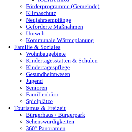
Förderprogramme (Gemeinde)
Klimaschutz
Neujahrsempfänge
Geförderte Maßnahmen
Umwelt
Kommunale Wärmeplanung
Familie & Soziales
Wohnbaugebiete
Kindertagesstätten & Schulen
Kindertagespflege
Gesundheitswesen
Jugend
Senioren
Familienbüro
Spielplätze
Tourismus & Freizeit
Bürgerhaus / Bürgerpark
Sehenswürdigkeiten
360° Panoramen