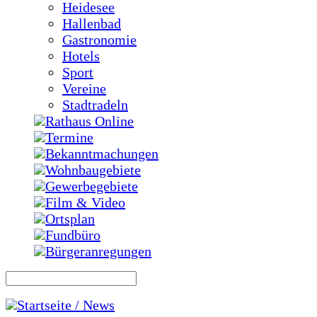
Heidesee
Hallenbad
Gastronomie
Hotels
Sport
Vereine
Stadtradeln
Rathaus Online
Termine
Bekanntmachungen
Wohnbaugebiete
Gewerbegebiete
Film & Video
Ortsplan
Fundbüro
Bürgeranregungen
Startseite / News