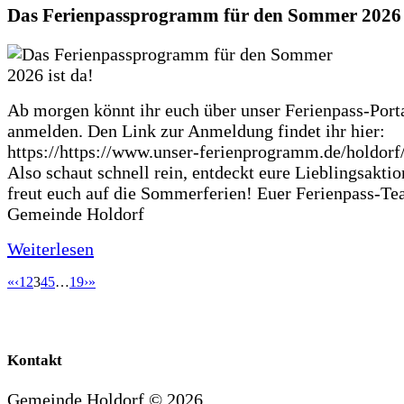
Das Ferienpassprogramm für den Sommer 2026 i
Ab morgen könnt ihr euch über unser Ferienpass-Porta
anmelden. Den Link zur Anmeldung findet ihr hier:
https://https://www.unser-ferienprogramm.de/holdorf
Also schaut schnell rein, entdeckt eure Lieblingsakti
freut euch auf die Sommerferien! Euer Ferienpass-Te
Gemeinde Holdorf
Weiterlesen
«
‹
1
2
3
4
5
…
19
›
»
Kontakt
Gemeinde Holdorf ©
2026