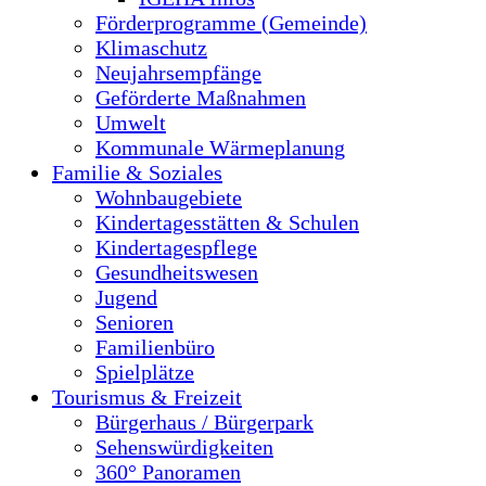
Förderprogramme (Gemeinde)
Klimaschutz
Neujahrsempfänge
Geförderte Maßnahmen
Umwelt
Kommunale Wärmeplanung
Familie & Soziales
Wohnbaugebiete
Kindertagesstätten & Schulen
Kindertagespflege
Gesundheitswesen
Jugend
Senioren
Familienbüro
Spielplätze
Tourismus & Freizeit
Bürgerhaus / Bürgerpark
Sehenswürdigkeiten
360° Panoramen