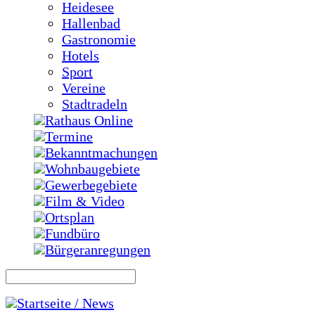
Heidesee
Hallenbad
Gastronomie
Hotels
Sport
Vereine
Stadtradeln
Rathaus Online
Termine
Bekanntmachungen
Wohnbaugebiete
Gewerbegebiete
Film & Video
Ortsplan
Fundbüro
Bürgeranregungen
Startseite / News