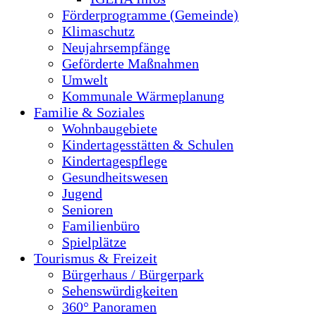
Förderprogramme (Gemeinde)
Klimaschutz
Neujahrsempfänge
Geförderte Maßnahmen
Umwelt
Kommunale Wärmeplanung
Familie & Soziales
Wohnbaugebiete
Kindertagesstätten & Schulen
Kindertagespflege
Gesundheitswesen
Jugend
Senioren
Familienbüro
Spielplätze
Tourismus & Freizeit
Bürgerhaus / Bürgerpark
Sehenswürdigkeiten
360° Panoramen