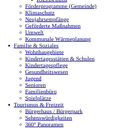
Förderprogramme (Gemeinde)
Klimaschutz
Neujahrsempfänge
Geförderte Maßnahmen
Umwelt
Kommunale Wärmeplanung
Familie & Soziales
Wohnbaugebiete
Kindertagesstätten & Schulen
Kindertagespflege
Gesundheitswesen
Jugend
Senioren
Familienbüro
Spielplätze
Tourismus & Freizeit
Bürgerhaus / Bürgerpark
Sehenswürdigkeiten
360° Panoramen