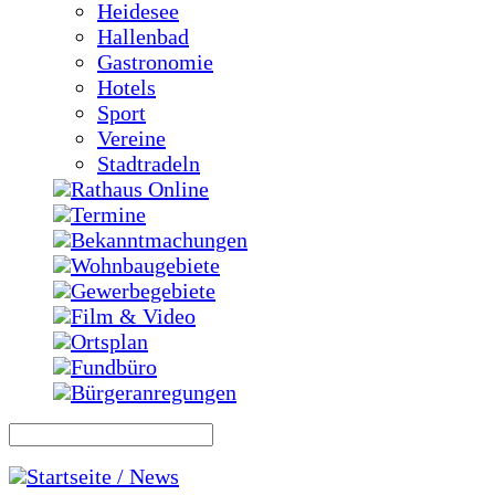
Heidesee
Hallenbad
Gastronomie
Hotels
Sport
Vereine
Stadtradeln
Rathaus Online
Termine
Bekanntmachungen
Wohnbaugebiete
Gewerbegebiete
Film & Video
Ortsplan
Fundbüro
Bürgeranregungen
Startseite / News