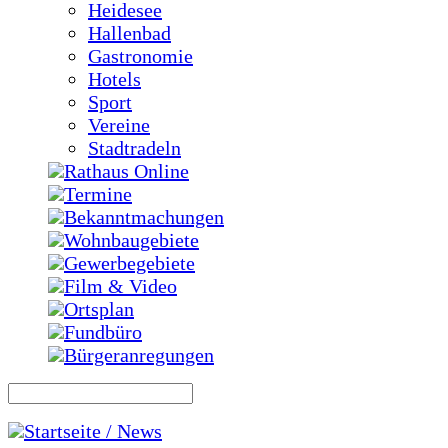
Heidesee
Hallenbad
Gastronomie
Hotels
Sport
Vereine
Stadtradeln
Rathaus Online
Termine
Bekanntmachungen
Wohnbaugebiete
Gewerbegebiete
Film & Video
Ortsplan
Fundbüro
Bürgeranregungen
Startseite / News