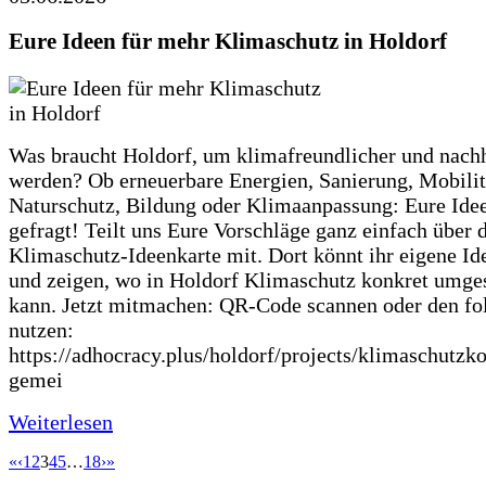
Eure Ideen für mehr Klimaschutz in Holdorf
Was braucht Holdorf, um klimafreundlicher und nachh
werden? Ob erneuerbare Energien, Sanierung, Mobilit
Naturschutz, Bildung oder Klimaanpassung: Eure Ide
gefragt! Teilt uns Eure Vorschläge ganz einfach über 
Klimaschutz-Ideenkarte mit. Dort könnt ihr eigene Id
und zeigen, wo in Holdorf Klimaschutz konkret umge
kann. Jetzt mitmachen: QR-Code scannen oder den fo
nutzen:
https://adhocracy.plus/holdorf/projects/klimaschutzk
gemei
Weiterlesen
«
‹
1
2
3
4
5
…
18
›
»