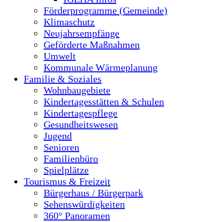
Förderprogramme (Gemeinde)
Klimaschutz
Neujahrsempfänge
Geförderte Maßnahmen
Umwelt
Kommunale Wärmeplanung
Familie & Soziales
Wohnbaugebiete
Kindertagesstätten & Schulen
Kindertagespflege
Gesundheitswesen
Jugend
Senioren
Familienbüro
Spielplätze
Tourismus & Freizeit
Bürgerhaus / Bürgerpark
Sehenswürdigkeiten
360° Panoramen