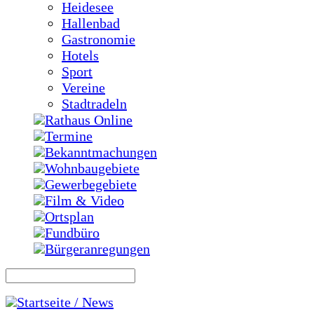
Heidesee
Hallenbad
Gastronomie
Hotels
Sport
Vereine
Stadtradeln
Rathaus Online
Termine
Bekanntmachungen
Wohnbaugebiete
Gewerbegebiete
Film & Video
Ortsplan
Fundbüro
Bürgeranregungen
Startseite / News