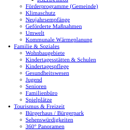
Förderprogramme (Gemeinde)
Klimaschutz
Neujahrsempfänge
Geförderte Maßnahmen
Umwelt
Kommunale Wärmeplanung
Familie & Soziales
Wohnbaugebiete
Kindertagesstätten & Schulen
Kindertagespflege
Gesundheitswesen
Jugend
Senioren
Familienbüro
Spielplätze
Tourismus & Freizeit
Bürgerhaus / Bürgerpark
Sehenswürdigkeiten
360° Panoramen