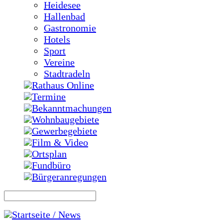
Heidesee
Hallenbad
Gastronomie
Hotels
Sport
Vereine
Stadtradeln
Rathaus Online
Termine
Bekanntmachungen
Wohnbaugebiete
Gewerbegebiete
Film & Video
Ortsplan
Fundbüro
Bürgeranregungen
Startseite / News