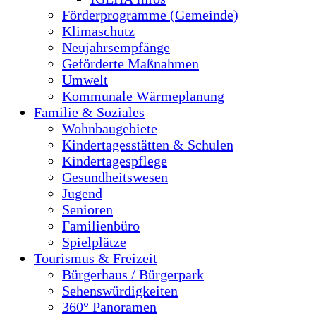
Förderprogramme (Gemeinde)
Klimaschutz
Neujahrsempfänge
Geförderte Maßnahmen
Umwelt
Kommunale Wärmeplanung
Familie & Soziales
Wohnbaugebiete
Kindertagesstätten & Schulen
Kindertagespflege
Gesundheitswesen
Jugend
Senioren
Familienbüro
Spielplätze
Tourismus & Freizeit
Bürgerhaus / Bürgerpark
Sehenswürdigkeiten
360° Panoramen