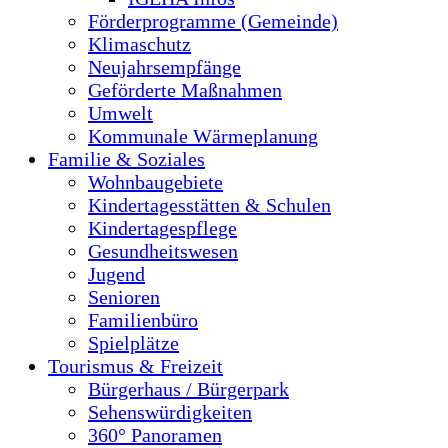
Förderprogramme (Gemeinde)
Klimaschutz
Neujahrsempfänge
Geförderte Maßnahmen
Umwelt
Kommunale Wärmeplanung
Familie & Soziales
Wohnbaugebiete
Kindertagesstätten & Schulen
Kindertagespflege
Gesundheitswesen
Jugend
Senioren
Familienbüro
Spielplätze
Tourismus & Freizeit
Bürgerhaus / Bürgerpark
Sehenswürdigkeiten
360° Panoramen