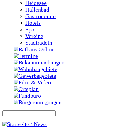
Heidesee
Hallenbad
Gastronomie
Hotels
Sport
Vereine
Stadtradeln
Rathaus Online
Termine
Bekanntmachungen
Wohnbaugebiete
Gewerbegebiete
Film & Video
Ortsplan
Fundbüro
Bürgeranregungen
Startseite / News