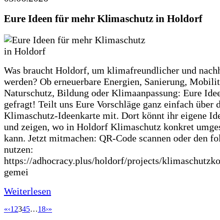
Eure Ideen für mehr Klimaschutz in Holdorf
Was braucht Holdorf, um klimafreundlicher und nachh
werden? Ob erneuerbare Energien, Sanierung, Mobilit
Naturschutz, Bildung oder Klimaanpassung: Eure Ide
gefragt! Teilt uns Eure Vorschläge ganz einfach über 
Klimaschutz-Ideenkarte mit. Dort könnt ihr eigene Id
und zeigen, wo in Holdorf Klimaschutz konkret umge
kann. Jetzt mitmachen: QR-Code scannen oder den fo
nutzen:
https://adhocracy.plus/holdorf/projects/klimaschutzk
gemei
Weiterlesen
«
‹
1
2
3
4
5
…
18
›
»