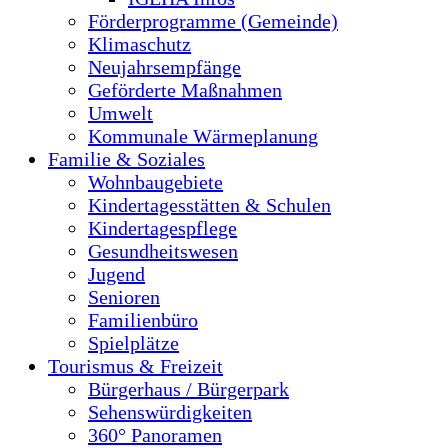
Förderprogramme (Gemeinde)
Klimaschutz
Neujahrsempfänge
Geförderte Maßnahmen
Umwelt
Kommunale Wärmeplanung
Familie & Soziales
Wohnbaugebiete
Kindertagesstätten & Schulen
Kindertagespflege
Gesundheitswesen
Jugend
Senioren
Familienbüro
Spielplätze
Tourismus & Freizeit
Bürgerhaus / Bürgerpark
Sehenswürdigkeiten
360° Panoramen