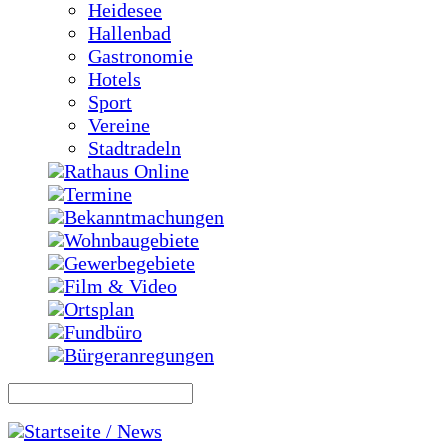
Heidesee
Hallenbad
Gastronomie
Hotels
Sport
Vereine
Stadtradeln
Rathaus Online
Termine
Bekanntmachungen
Wohnbaugebiete
Gewerbegebiete
Film & Video
Ortsplan
Fundbüro
Bürgeranregungen
Startseite / News