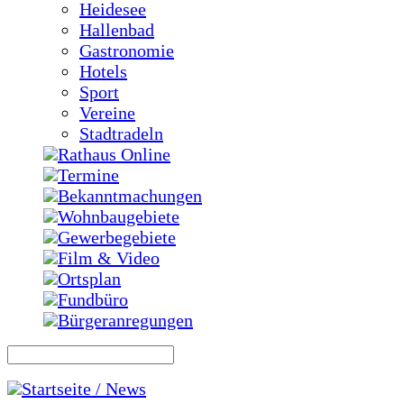
Heidesee
Hallenbad
Gastronomie
Hotels
Sport
Vereine
Stadtradeln
Rathaus Online
Termine
Bekanntmachungen
Wohnbaugebiete
Gewerbegebiete
Film & Video
Ortsplan
Fundbüro
Bürgeranregungen
Startseite / News