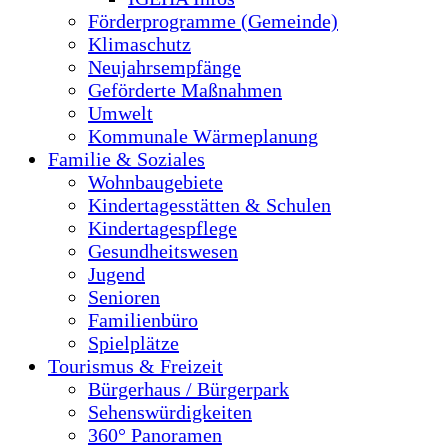
Förderprogramme (Gemeinde)
Klimaschutz
Neujahrsempfänge
Geförderte Maßnahmen
Umwelt
Kommunale Wärmeplanung
Familie & Soziales
Wohnbaugebiete
Kindertagesstätten & Schulen
Kindertagespflege
Gesundheitswesen
Jugend
Senioren
Familienbüro
Spielplätze
Tourismus & Freizeit
Bürgerhaus / Bürgerpark
Sehenswürdigkeiten
360° Panoramen