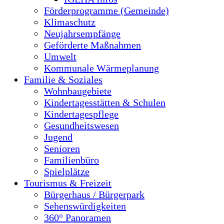
Förderprogramme (Gemeinde)
Klimaschutz
Neujahrsempfänge
Geförderte Maßnahmen
Umwelt
Kommunale Wärmeplanung
Familie & Soziales
Wohnbaugebiete
Kindertagesstätten & Schulen
Kindertagespflege
Gesundheitswesen
Jugend
Senioren
Familienbüro
Spielplätze
Tourismus & Freizeit
Bürgerhaus / Bürgerpark
Sehenswürdigkeiten
360° Panoramen