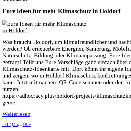
Eure Ideen für mehr Klimaschutz in Holdorf
Was braucht Holdorf, um klimafreundlicher und nachh
werden? Ob erneuerbare Energien, Sanierung, Mobilit
Naturschutz, Bildung oder Klimaanpassung: Eure Ide
gefragt! Teilt uns Eure Vorschläge ganz einfach über 
Klimaschutz-Ideenkarte mit. Dort könnt ihr eigene Id
und zeigen, wo in Holdorf Klimaschutz konkret umge
kann. Jetzt mitmachen: QR-Code scannen oder den fo
nutzen:
https://adhocracy.plus/holdorf/projects/klimaschutzk
gemei
Weiterlesen
«
‹
1
2
3
4
5
…
18
›
»