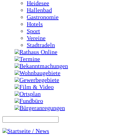
Heidesee
Hallenbad
Gastronomie
Hotels
Sport
Vereine
Stadtradeln
Rathaus Online
Termine
Bekanntmachungen
Wohnbaugebiete
Gewerbegebiete
Film & Video
Ortsplan
Fundbüro
Bürgeranregungen
Startseite / News