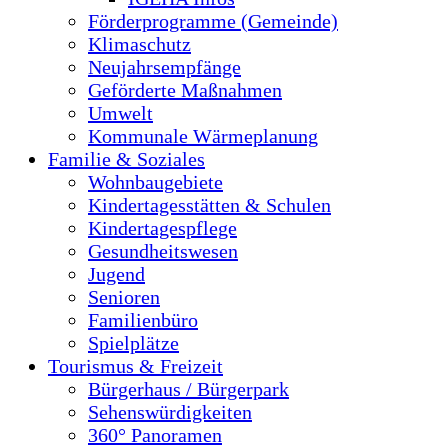
Förderprogramme (Gemeinde)
Klimaschutz
Neujahrsempfänge
Geförderte Maßnahmen
Umwelt
Kommunale Wärmeplanung
Familie & Soziales
Wohnbaugebiete
Kindertagesstätten & Schulen
Kindertagespflege
Gesundheitswesen
Jugend
Senioren
Familienbüro
Spielplätze
Tourismus & Freizeit
Bürgerhaus / Bürgerpark
Sehenswürdigkeiten
360° Panoramen