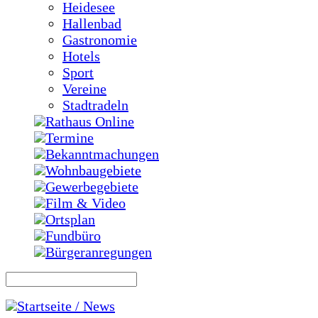
Heidesee
Hallenbad
Gastronomie
Hotels
Sport
Vereine
Stadtradeln
Rathaus Online
Termine
Bekanntmachungen
Wohnbaugebiete
Gewerbegebiete
Film & Video
Ortsplan
Fundbüro
Bürgeranregungen
Startseite / News