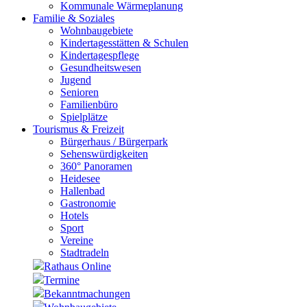
Kommunale Wärmeplanung
Familie & Soziales
Wohnbaugebiete
Kindertagesstätten & Schulen
Kindertagespflege
Gesundheitswesen
Jugend
Senioren
Familienbüro
Spielplätze
Tourismus & Freizeit
Bürgerhaus / Bürgerpark
Sehenswürdigkeiten
360° Panoramen
Heidesee
Hallenbad
Gastronomie
Hotels
Sport
Vereine
Stadtradeln
Rathaus Online
Termine
Bekanntmachungen