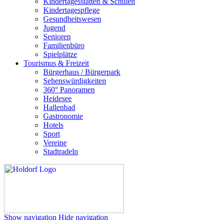
Kindertagesstätten & Schulen
Kindertagespflege
Gesundheitswesen
Jugend
Senioren
Familienbüro
Spielplätze
Tourismus & Freizeit
Bürgerhaus / Bürgerpark
Sehenswürdigkeiten
360° Panoramen
Heidesee
Hallenbad
Gastronomie
Hotels
Sport
Vereine
Stadtradeln
Show navigation
Hide navigation