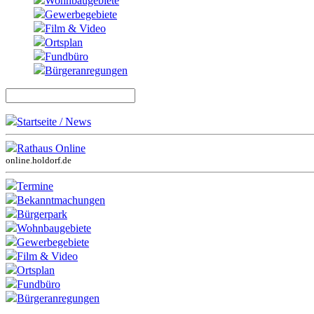
Wohnbaugebiete
Gewerbegebiete
Film & Video
Ortsplan
Fundbüro
Bürgeranregungen
Startseite / News
Rathaus Online
online.holdorf.de
Termine
Bekanntmachungen
Bürgerpark
Wohnbaugebiete
Gewerbegebiete
Film & Video
Ortsplan
Fundbüro
Bürgeranregungen