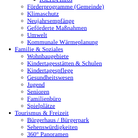
Förderprogramme (Gemeinde)
Klimaschutz
Neujahrsempfänge
Geförderte Maßnahmen
Umwelt
Kommunale Wärmeplanung
Familie & Soziales
Wohnbaugebiete
Kindertagesstätten & Schulen
Kindertagespflege
Gesundheitswesen
Jugend
Senioren
Familienbüro
Spielplätze
Tourismus & Freizeit
Bürgerhaus / Bürgerpark
Sehenswürdigkeiten
360° Panoramen