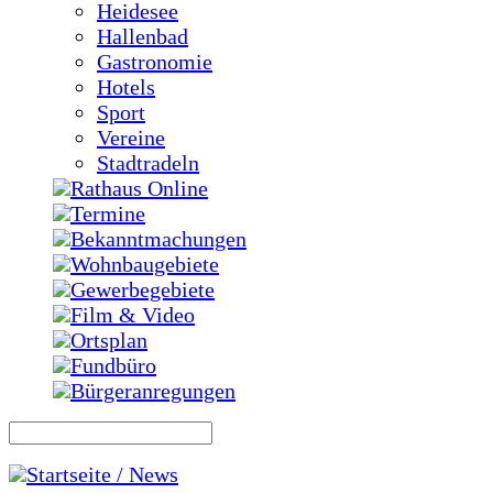
Heidesee
Hallenbad
Gastronomie
Hotels
Sport
Vereine
Stadtradeln
Rathaus Online
Termine
Bekanntmachungen
Wohnbaugebiete
Gewerbegebiete
Film & Video
Ortsplan
Fundbüro
Bürgeranregungen
Startseite / News