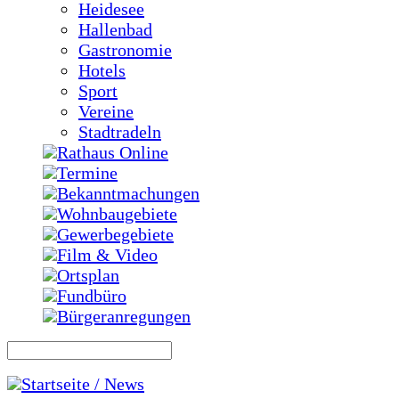
Heidesee
Hallenbad
Gastronomie
Hotels
Sport
Vereine
Stadtradeln
Rathaus Online
Termine
Bekanntmachungen
Wohnbaugebiete
Gewerbegebiete
Film & Video
Ortsplan
Fundbüro
Bürgeranregungen
Startseite / News