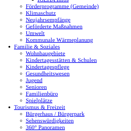
Förderprogramme (Gemeinde)
Klimaschutz
Neujahrsempfänge
Geförderte Maßnahmen
Umwelt
Kommunale Wärmeplanung
Familie & Soziales
Wohnbaugebiete
Kindertagesstätten & Schulen
Kindertagespflege
Gesundheitswesen
Jugend
Senioren
Familienbüro
Spielplätze
Tourismus & Freizeit
Bürgerhaus / Bürgerpark
Sehenswürdigkeiten
360° Panoramen