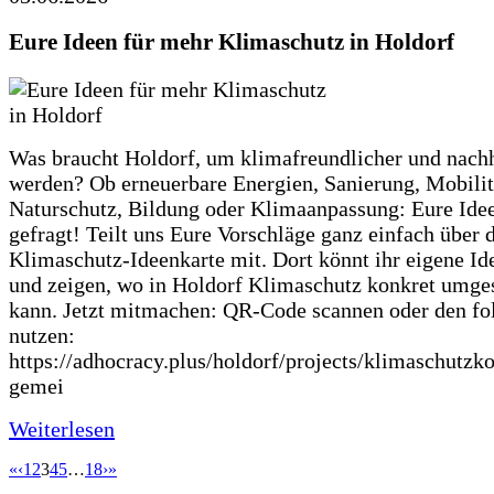
Eure Ideen für mehr Klimaschutz in Holdorf
Was braucht Holdorf, um klimafreundlicher und nachh
werden? Ob erneuerbare Energien, Sanierung, Mobilit
Naturschutz, Bildung oder Klimaanpassung: Eure Ide
gefragt! Teilt uns Eure Vorschläge ganz einfach über 
Klimaschutz-Ideenkarte mit. Dort könnt ihr eigene Id
und zeigen, wo in Holdorf Klimaschutz konkret umge
kann. Jetzt mitmachen: QR-Code scannen oder den fo
nutzen:
https://adhocracy.plus/holdorf/projects/klimaschutzk
gemei
Weiterlesen
«
‹
1
2
3
4
5
…
18
›
»