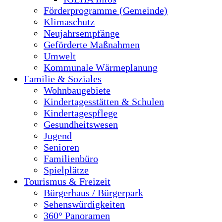
Förderprogramme (Gemeinde)
Klimaschutz
Neujahrsempfänge
Geförderte Maßnahmen
Umwelt
Kommunale Wärmeplanung
Familie & Soziales
Wohnbaugebiete
Kindertagesstätten & Schulen
Kindertagespflege
Gesundheitswesen
Jugend
Senioren
Familienbüro
Spielplätze
Tourismus & Freizeit
Bürgerhaus / Bürgerpark
Sehenswürdigkeiten
360° Panoramen