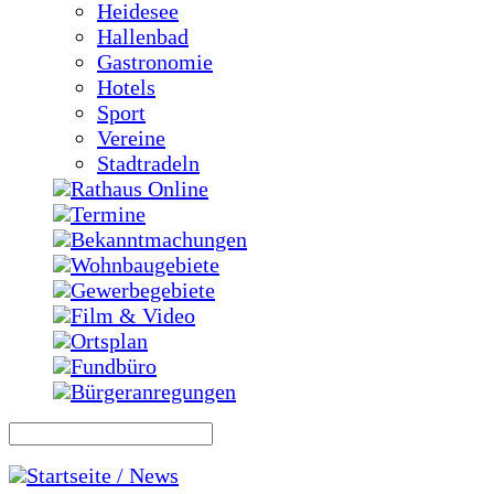
Heidesee
Hallenbad
Gastronomie
Hotels
Sport
Vereine
Stadtradeln
Rathaus Online
Termine
Bekanntmachungen
Wohnbaugebiete
Gewerbegebiete
Film & Video
Ortsplan
Fundbüro
Bürgeranregungen
Startseite / News