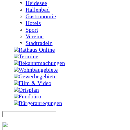
Heidesee
Hallenbad
Gastronomie
Hotels
Sport
Vereine
Stadtradeln
Rathaus Online
Termine
Bekanntmachungen
Wohnbaugebiete
Gewerbegebiete
Film & Video
Ortsplan
Fundbüro
Bürgeranregungen