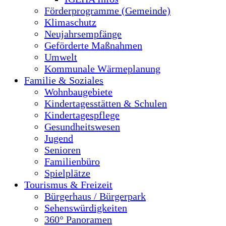
Förderprogramme (Gemeinde)
Klimaschutz
Neujahrsempfänge
Geförderte Maßnahmen
Umwelt
Kommunale Wärmeplanung
Familie & Soziales
Wohnbaugebiete
Kindertagesstätten & Schulen
Kindertagespflege
Gesundheitswesen
Jugend
Senioren
Familienbüro
Spielplätze
Tourismus & Freizeit
Bürgerhaus / Bürgerpark
Sehenswürdigkeiten
360° Panoramen