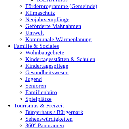
Förderprogramme (Gemeinde)
Klimaschutz
Neujahrsempfänge
Geförderte Maßnahmen
Umwelt
Kommunale Wärmeplanung
Familie & Soziales
Wohnbaugebiete
Kindertagesstätten & Schulen
Kindertagespflege
Gesundheitswesen
Jugend
Senioren
Familienbüro
Spielplätze
Tourismus & Freizeit
Bürgerhaus / Bürgerpark
Sehenswürdigkeiten
360° Panoramen