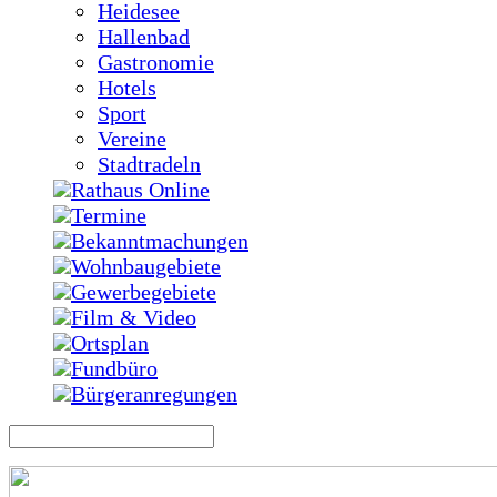
Heidesee
Hallenbad
Gastronomie
Hotels
Sport
Vereine
Stadtradeln
Rathaus Online
Termine
Bekanntmachungen
Wohnbaugebiete
Gewerbegebiete
Film & Video
Ortsplan
Fundbüro
Bürgeranregungen