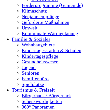
Förderprogramme (Gemeinde)
Klimaschutz
Neujahrsempfänge
Geförderte Maßnahmen
Umwelt
Kommunale Wärmeplanung
Familie & Soziales
Wohnbaugebiete
Kindertagesstätten & Schulen
Kindertagespflege
Gesundheitswesen
Jugend
Senioren
Familienbüro
Spielplätze
Tourismus & Freizeit
Bürgerhaus / Bürgerpark
Sehenswürdigkeiten
360° Panoramen