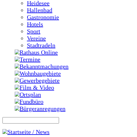
Heidesee
Hallenbad
Gastronomie
Hotels
Sport
Vereine
Stadtradeln
Rathaus Online
Termine
Bekanntmachungen
Wohnbaugebiete
Gewerbegebiete
Film & Video
Ortsplan
Fundbüro
Bürgeranregungen
Startseite / News