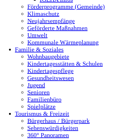
Förderprogramme (Gemeinde)
Klimaschutz
Neujahrsempfänge
Geförderte Maßnahmen
Umwelt
Kommunale Wärmeplanung
Familie & Soziales
Wohnbaugebiete
Kindertagesstätten & Schulen
Kindertagespflege
Gesundheitswesen
Jugend
Senioren
Familienbüro
Spielplätze
Tourismus & Freizeit
Bürgerhaus / Bürgerpark
Sehenswürdigkeiten
360° Panoramen