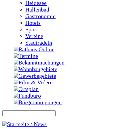
Heidesee
Hallenbad
Gastronomie
Hotels
Sport
Vereine
Stadtradeln
Rathaus Online
Termine
Bekanntmachungen
Wohnbaugebiete
Gewerbegebiete
Film & Video
Ortsplan
Fundbüro
Bürgeranregungen
Startseite / News