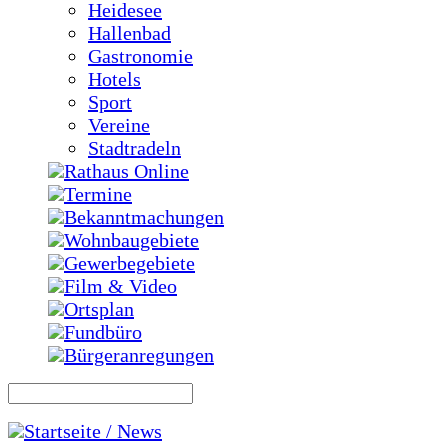
Heidesee
Hallenbad
Gastronomie
Hotels
Sport
Vereine
Stadtradeln
Rathaus Online
Termine
Bekanntmachungen
Wohnbaugebiete
Gewerbegebiete
Film & Video
Ortsplan
Fundbüro
Bürgeranregungen
Startseite / News