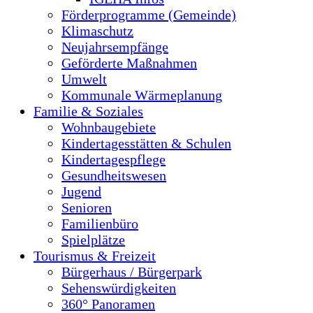
Förderprogramme (Gemeinde)
Klimaschutz
Neujahrsempfänge
Geförderte Maßnahmen
Umwelt
Kommunale Wärmeplanung
Familie & Soziales
Wohnbaugebiete
Kindertagesstätten & Schulen
Kindertagespflege
Gesundheitswesen
Jugend
Senioren
Familienbüro
Spielplätze
Tourismus & Freizeit
Bürgerhaus / Bürgerpark
Sehenswürdigkeiten
360° Panoramen