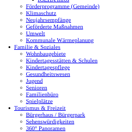
Förderprogramme (Gemeinde)
Klimaschutz
Neujahrsempfänge
Geförderte Maßnahmen
Umwelt
Kommunale Wärmeplanung
Familie & Soziales
Wohnbaugebiete
Kindertagesstätten & Schulen
Kindertagespflege
Gesundheitswesen
Jugend
Senioren
Familienbüro
Spielplätze
Tourismus & Freizeit
Bürgerhaus / Bürgerpark
Sehenswürdigkeiten
360° Panoramen