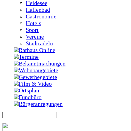
Heidesee
Hallenbad
Gastronomie
Hotels
Sport
Vereine
Stadtradeln
Rathaus Online
Termine
Bekanntmachungen
Wohnbaugebiete
Gewerbegebiete
Film & Video
Ortsplan
Fundbüro
Bürgeranregungen