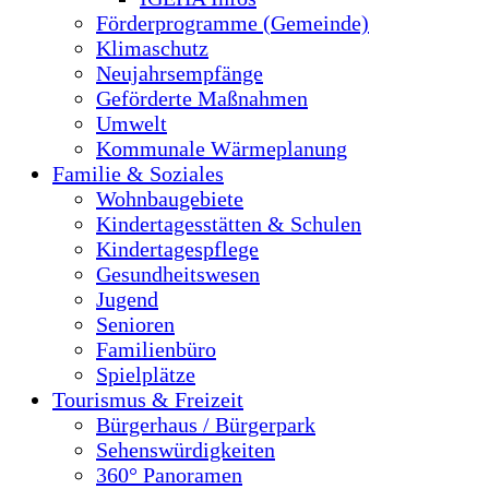
Förderprogramme (Gemeinde)
Klimaschutz
Neujahrsempfänge
Geförderte Maßnahmen
Umwelt
Kommunale Wärmeplanung
Familie & Soziales
Wohnbaugebiete
Kindertagesstätten & Schulen
Kindertagespflege
Gesundheitswesen
Jugend
Senioren
Familienbüro
Spielplätze
Tourismus & Freizeit
Bürgerhaus / Bürgerpark
Sehenswürdigkeiten
360° Panoramen