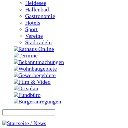
Heidesee
Hallenbad
Gastronomie
Hotels
Sport
Vereine
Stadtradeln
Rathaus Online
Termine
Bekanntmachungen
Wohnbaugebiete
Gewerbegebiete
Film & Video
Ortsplan
Fundbüro
Bürgeranregungen
Startseite / News