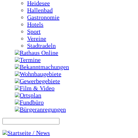
Heidesee
Hallenbad
Gastronomie
Hotels
Sport
Vereine
Stadtradeln
Rathaus Online
Termine
Bekanntmachungen
Wohnbaugebiete
Gewerbegebiete
Film & Video
Ortsplan
Fundbüro
Bürgeranregungen
Startseite / News