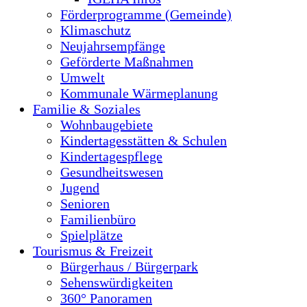
Förderprogramme (Gemeinde)
Klimaschutz
Neujahrsempfänge
Geförderte Maßnahmen
Umwelt
Kommunale Wärmeplanung
Familie & Soziales
Wohnbaugebiete
Kindertagesstätten & Schulen
Kindertagespflege
Gesundheitswesen
Jugend
Senioren
Familienbüro
Spielplätze
Tourismus & Freizeit
Bürgerhaus / Bürgerpark
Sehenswürdigkeiten
360° Panoramen