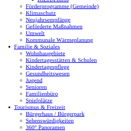
Förderprogramme (Gemeinde)
Klimaschutz
Neujahrsempfänge
Geförderte Maßnahmen
Umwelt
Kommunale Wärmeplanung
Familie & Soziales
Wohnbaugebiete
Kindertagesstätten & Schulen
Kindertagespflege
Gesundheitswesen
Jugend
Senioren
Familienbüro
Spielplätze
Tourismus & Freizeit
Bürgerhaus / Bürgerpark
Sehenswürdigkeiten
360° Panoramen