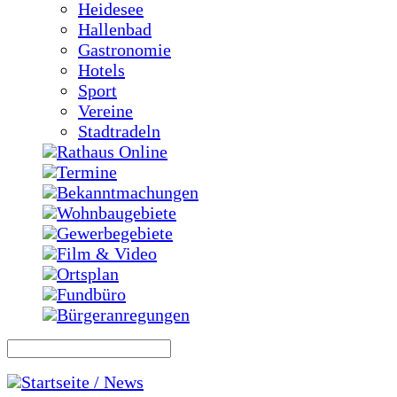
Heidesee
Hallenbad
Gastronomie
Hotels
Sport
Vereine
Stadtradeln
Rathaus Online
Termine
Bekanntmachungen
Wohnbaugebiete
Gewerbegebiete
Film & Video
Ortsplan
Fundbüro
Bürgeranregungen
Startseite / News