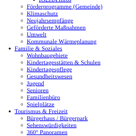
Förderprogramme (Gemeinde)
Klimaschutz
Neujahrsempfänge
Geförderte Maßnahmen
Umwelt
Kommunale Wärmeplanung
Familie & Soziales
Wohnbaugebiete
Kindertagesstätten & Schulen
Kindertagespflege
Gesundheitswesen
Jugend
Senioren
Familienbüro
Spielplätze
Tourismus & Freizeit
Bürgerhaus / Bürgerpark
Sehenswürdigkeiten
360° Panoramen