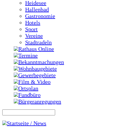
Heidesee
Hallenbad
Gastronomie
Hotels
Sport
Vereine
Stadtradeln
Rathaus Online
Termine
Bekanntmachungen
Wohnbaugebiete
Gewerbegebiete
Film & Video
Ortsplan
Fundbüro
Bürgeranregungen
Startseite / News