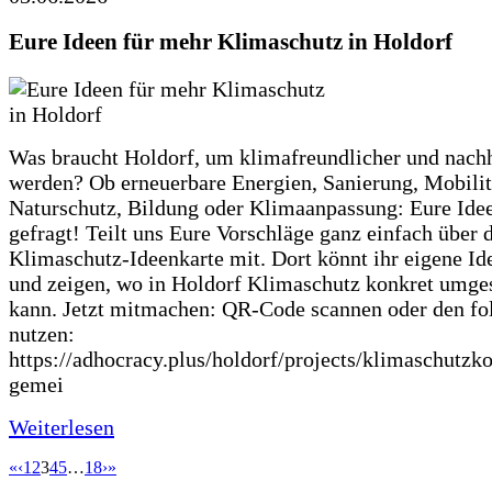
Eure Ideen für mehr Klimaschutz in Holdorf
Was braucht Holdorf, um klimafreundlicher und nachh
werden? Ob erneuerbare Energien, Sanierung, Mobilit
Naturschutz, Bildung oder Klimaanpassung: Eure Ide
gefragt! Teilt uns Eure Vorschläge ganz einfach über 
Klimaschutz-Ideenkarte mit. Dort könnt ihr eigene Id
und zeigen, wo in Holdorf Klimaschutz konkret umge
kann. Jetzt mitmachen: QR-Code scannen oder den fo
nutzen:
https://adhocracy.plus/holdorf/projects/klimaschutzk
gemei
Weiterlesen
«
‹
1
2
3
4
5
…
18
›
»