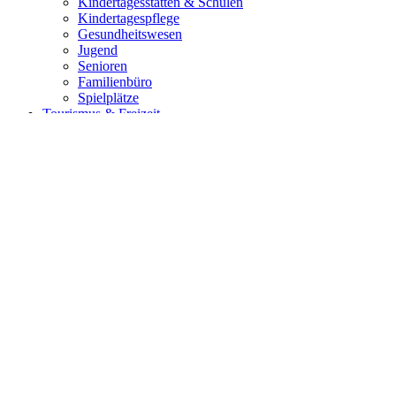
Kindertagesstätten & Schulen
Kindertagespflege
Gesundheitswesen
Jugend
Senioren
Familienbüro
Spielplätze
Tourismus & Freizeit
Bürgerhaus / Bürgerpark
Sehenswürdigkeiten
360° Panoramen
Heidesee
Hallenbad
Gastronomie
Hotels
Sport
Vereine
Stadtradeln
Show navigation
Hide navigation