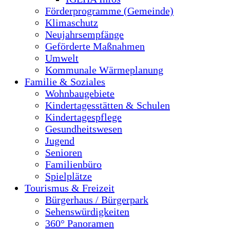
Förderprogramme (Gemeinde)
Klimaschutz
Neujahrsempfänge
Geförderte Maßnahmen
Umwelt
Kommunale Wärmeplanung
Familie & Soziales
Wohnbaugebiete
Kindertagesstätten & Schulen
Kindertagespflege
Gesundheitswesen
Jugend
Senioren
Familienbüro
Spielplätze
Tourismus & Freizeit
Bürgerhaus / Bürgerpark
Sehenswürdigkeiten
360° Panoramen