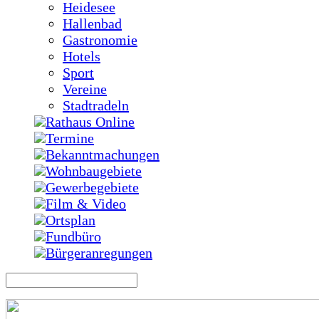
Heidesee
Hallenbad
Gastronomie
Hotels
Sport
Vereine
Stadtradeln
Rathaus Online
Termine
Bekanntmachungen
Wohnbaugebiete
Gewerbegebiete
Film & Video
Ortsplan
Fundbüro
Bürgeranregungen