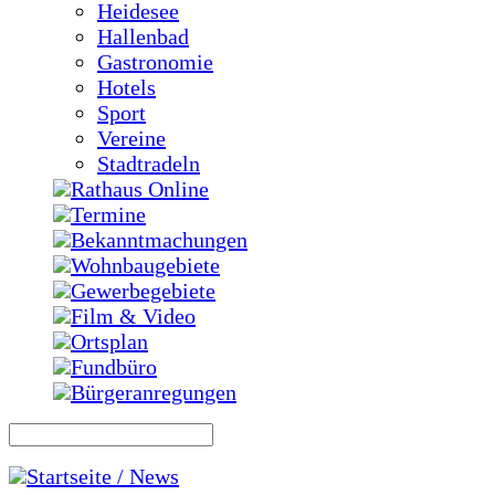
Heidesee
Hallenbad
Gastronomie
Hotels
Sport
Vereine
Stadtradeln
Rathaus Online
Termine
Bekanntmachungen
Wohnbaugebiete
Gewerbegebiete
Film & Video
Ortsplan
Fundbüro
Bürgeranregungen
Startseite / News