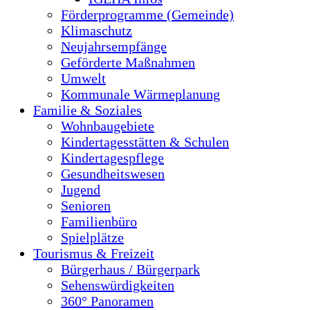
Förderprogramme (Gemeinde)
Klimaschutz
Neujahrsempfänge
Geförderte Maßnahmen
Umwelt
Kommunale Wärmeplanung
Familie & Soziales
Wohnbaugebiete
Kindertagesstätten & Schulen
Kindertagespflege
Gesundheitswesen
Jugend
Senioren
Familienbüro
Spielplätze
Tourismus & Freizeit
Bürgerhaus / Bürgerpark
Sehenswürdigkeiten
360° Panoramen