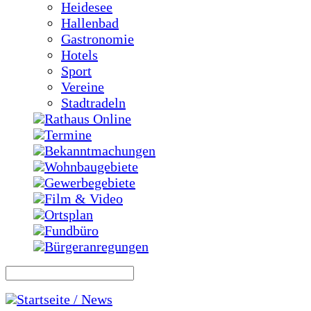
Heidesee
Hallenbad
Gastronomie
Hotels
Sport
Vereine
Stadtradeln
Rathaus Online
Termine
Bekanntmachungen
Wohnbaugebiete
Gewerbegebiete
Film & Video
Ortsplan
Fundbüro
Bürgeranregungen
Startseite / News