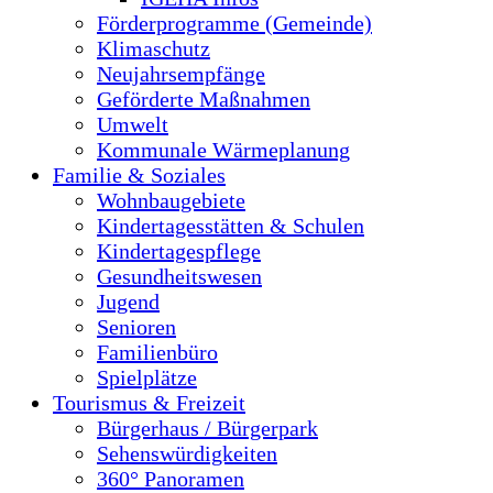
Förderprogramme (Gemeinde)
Klimaschutz
Neujahrsempfänge
Geförderte Maßnahmen
Umwelt
Kommunale Wärmeplanung
Familie & Soziales
Wohnbaugebiete
Kindertagesstätten & Schulen
Kindertagespflege
Gesundheitswesen
Jugend
Senioren
Familienbüro
Spielplätze
Tourismus & Freizeit
Bürgerhaus / Bürgerpark
Sehenswürdigkeiten
360° Panoramen