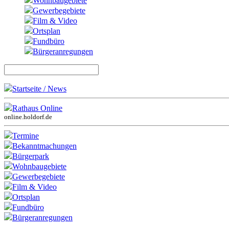
Wohnbaugebiete
Gewerbegebiete
Film & Video
Ortsplan
Fundbüro
Bürgeranregungen
Startseite / News
Rathaus Online
online.holdorf.de
Termine
Bekanntmachungen
Bürgerpark
Wohnbaugebiete
Gewerbegebiete
Film & Video
Ortsplan
Fundbüro
Bürgeranregungen