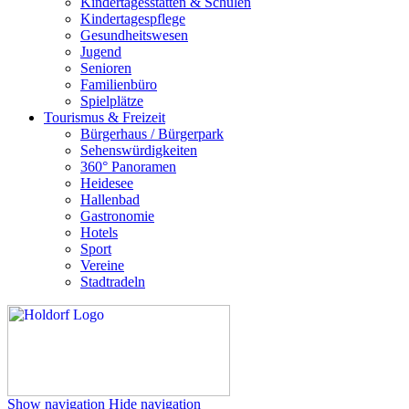
Kindertagesstätten & Schulen
Kindertagespflege
Gesundheitswesen
Jugend
Senioren
Familienbüro
Spielplätze
Tourismus & Freizeit
Bürgerhaus / Bürgerpark
Sehenswürdigkeiten
360° Panoramen
Heidesee
Hallenbad
Gastronomie
Hotels
Sport
Vereine
Stadtradeln
Show navigation
Hide navigation