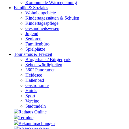
Kommunale Wärmeplanung
Familie & Soziales
Wohnbaugebiete
Kindertagesstätten & Schulen
Kindertagespflege
Gesundheitswesen
Jugend
Senioren
Familienbüro
Spielplätze
Tourismus & Freizeit
Bürgerhaus / Bürgerpark
Sehenswürdigkeiten
360° Panoramen
Heidesee
Hallenbad
Gastronomie
Hotels
Sport
Vereine
Stadtradeln
Rathaus Online
Termine
Bekanntmachungen