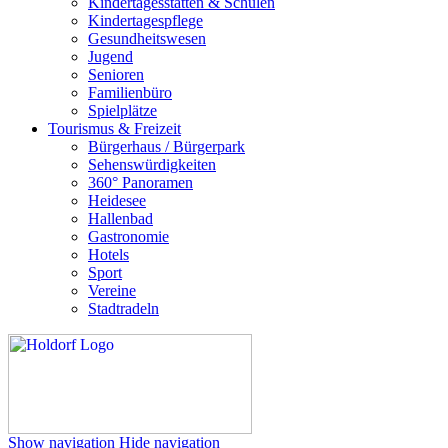
Kindertagesstätten & Schulen
Kindertagespflege
Gesundheitswesen
Jugend
Senioren
Familienbüro
Spielplätze
Tourismus & Freizeit
Bürgerhaus / Bürgerpark
Sehenswürdigkeiten
360° Panoramen
Heidesee
Hallenbad
Gastronomie
Hotels
Sport
Vereine
Stadtradeln
Show navigation
Hide navigation