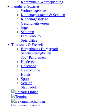
Kommunale Wärmeplanung
Familie & Soziales
Wohnbaugebiete
Kindertagesstätten & Schulen
Kindertagespflege
Gesundheitswesen
Jugend
Senioren
Familienbüro
Spielplätze
Tourismus & Freizeit
Bürgerhaus / Bürgerpark
Sehenswürdigkeiten
360° Panoramen
Heidesee
Hallenbad
Gastronomie
Hotels
Sport
Vereine
Stadtradeln
Rathaus Online
Termine
Bekanntmachungen