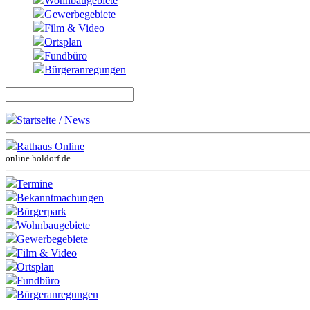
Wohnbaugebiete
Gewerbegebiete
Film & Video
Ortsplan
Fundbüro
Bürgeranregungen
Startseite / News
Rathaus Online
online.holdorf.de
Termine
Bekanntmachungen
Bürgerpark
Wohnbaugebiete
Gewerbegebiete
Film & Video
Ortsplan
Fundbüro
Bürgeranregungen