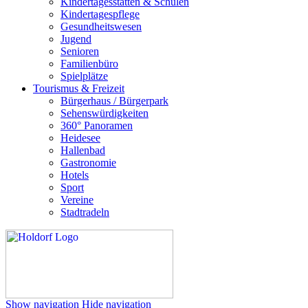
Kindertagesstätten & Schulen
Kindertagespflege
Gesundheitswesen
Jugend
Senioren
Familienbüro
Spielplätze
Tourismus & Freizeit
Bürgerhaus / Bürgerpark
Sehenswürdigkeiten
360° Panoramen
Heidesee
Hallenbad
Gastronomie
Hotels
Sport
Vereine
Stadtradeln
Show navigation
Hide navigation