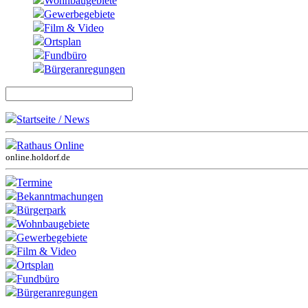
Wohnbaugebiete
Gewerbegebiete
Film & Video
Ortsplan
Fundbüro
Bürgeranregungen
Startseite / News
Rathaus Online
online.holdorf.de
Termine
Bekanntmachungen
Bürgerpark
Wohnbaugebiete
Gewerbegebiete
Film & Video
Ortsplan
Fundbüro
Bürgeranregungen