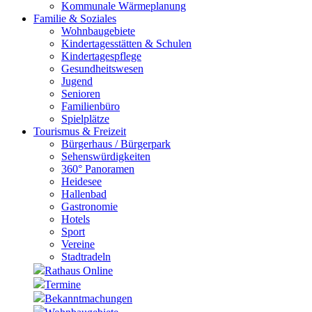
Kommunale Wärmeplanung
Familie & Soziales
Wohnbaugebiete
Kindertagesstätten & Schulen
Kindertagespflege
Gesundheitswesen
Jugend
Senioren
Familienbüro
Spielplätze
Tourismus & Freizeit
Bürgerhaus / Bürgerpark
Sehenswürdigkeiten
360° Panoramen
Heidesee
Hallenbad
Gastronomie
Hotels
Sport
Vereine
Stadtradeln
Rathaus Online
Termine
Bekanntmachungen