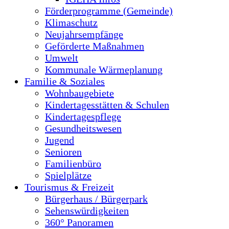
Förderprogramme (Gemeinde)
Klimaschutz
Neujahrsempfänge
Geförderte Maßnahmen
Umwelt
Kommunale Wärmeplanung
Familie & Soziales
Wohnbaugebiete
Kindertagesstätten & Schulen
Kindertagespflege
Gesundheitswesen
Jugend
Senioren
Familienbüro
Spielplätze
Tourismus & Freizeit
Bürgerhaus / Bürgerpark
Sehenswürdigkeiten
360° Panoramen