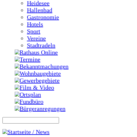
Heidesee
Hallenbad
Gastronomie
Hotels
Sport
Vereine
Stadtradeln
Rathaus Online
Termine
Bekanntmachungen
Wohnbaugebiete
Gewerbegebiete
Film & Video
Ortsplan
Fundbüro
Bürgeranregungen
Startseite / News