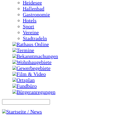
Heidesee
Hallenbad
Gastronomie
Hotels
Sport
Vereine
Stadtradeln
Rathaus Online
Termine
Bekanntmachungen
Wohnbaugebiete
Gewerbegebiete
Film & Video
Ortsplan
Fundbüro
Bürgeranregungen
Startseite / News