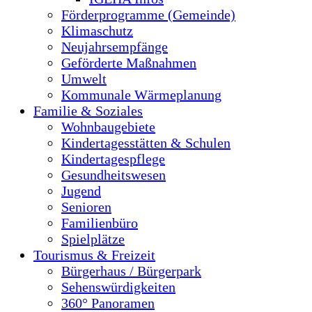
Förderprogramme (Gemeinde)
Klimaschutz
Neujahrsempfänge
Geförderte Maßnahmen
Umwelt
Kommunale Wärmeplanung
Familie & Soziales
Wohnbaugebiete
Kindertagesstätten & Schulen
Kindertagespflege
Gesundheitswesen
Jugend
Senioren
Familienbüro
Spielplätze
Tourismus & Freizeit
Bürgerhaus / Bürgerpark
Sehenswürdigkeiten
360° Panoramen