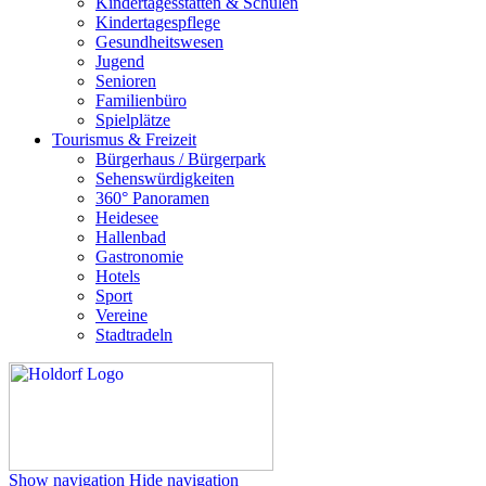
Kindertagesstätten & Schulen
Kindertagespflege
Gesundheitswesen
Jugend
Senioren
Familienbüro
Spielplätze
Tourismus & Freizeit
Bürgerhaus / Bürgerpark
Sehenswürdigkeiten
360° Panoramen
Heidesee
Hallenbad
Gastronomie
Hotels
Sport
Vereine
Stadtradeln
Show navigation
Hide navigation