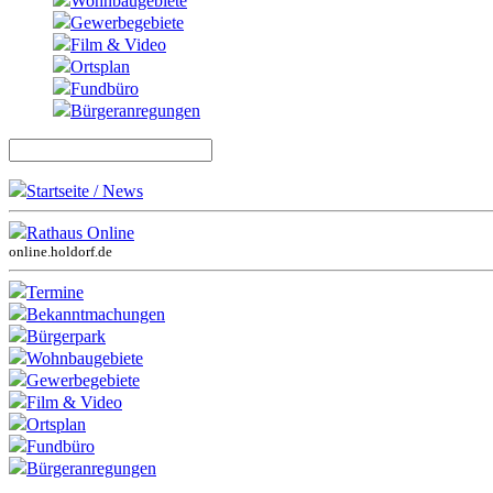
Wohnbaugebiete
Gewerbegebiete
Film & Video
Ortsplan
Fundbüro
Bürgeranregungen
Startseite / News
Rathaus Online
online.holdorf.de
Termine
Bekanntmachungen
Bürgerpark
Wohnbaugebiete
Gewerbegebiete
Film & Video
Ortsplan
Fundbüro
Bürgeranregungen