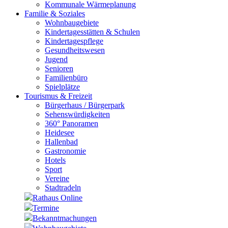
Kommunale Wärmeplanung
Familie & Soziales
Wohnbaugebiete
Kindertagesstätten & Schulen
Kindertagespflege
Gesundheitswesen
Jugend
Senioren
Familienbüro
Spielplätze
Tourismus & Freizeit
Bürgerhaus / Bürgerpark
Sehenswürdigkeiten
360° Panoramen
Heidesee
Hallenbad
Gastronomie
Hotels
Sport
Vereine
Stadtradeln
Rathaus Online
Termine
Bekanntmachungen