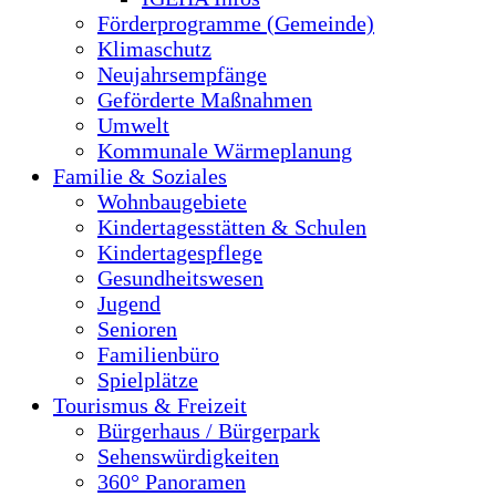
Förderprogramme (Gemeinde)
Klimaschutz
Neujahrsempfänge
Geförderte Maßnahmen
Umwelt
Kommunale Wärmeplanung
Familie & Soziales
Wohnbaugebiete
Kindertagesstätten & Schulen
Kindertagespflege
Gesundheitswesen
Jugend
Senioren
Familienbüro
Spielplätze
Tourismus & Freizeit
Bürgerhaus / Bürgerpark
Sehenswürdigkeiten
360° Panoramen