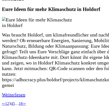
Eure Ideen für mehr Klimaschutz in Holdorf
Was braucht Holdorf, um klimafreundlicher und nachh
werden? Ob erneuerbare Energien, Sanierung, Mobilit
Naturschutz, Bildung oder Klimaanpassung: Eure Ide
gefragt! Teilt uns Eure Vorschläge ganz einfach über 
Klimaschutz-Ideenkarte mit. Dort könnt ihr eigene Id
und zeigen, wo in Holdorf Klimaschutz konkret umge
kann. Jetzt mitmachen: QR-Code scannen oder den fo
nutzen:
https://adhocracy.plus/holdorf/projects/klimaschutzk
gemei
Weiterlesen
«
‹
1
2
3
4
5
…
18
›
»