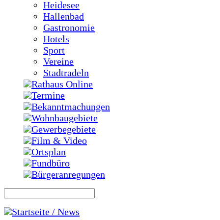
Heidesee
Hallenbad
Gastronomie
Hotels
Sport
Vereine
Stadtradeln
Rathaus Online
Termine
Bekanntmachungen
Wohnbaugebiete
Gewerbegebiete
Film & Video
Ortsplan
Fundbüro
Bürgeranregungen
Startseite / News