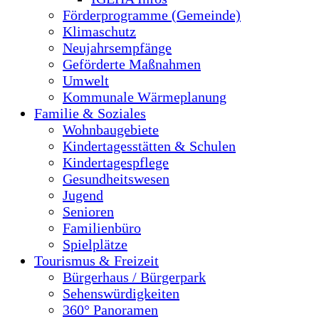
Förderprogramme (Gemeinde)
Klimaschutz
Neujahrsempfänge
Geförderte Maßnahmen
Umwelt
Kommunale Wärmeplanung
Familie & Soziales
Wohnbaugebiete
Kindertagesstätten & Schulen
Kindertagespflege
Gesundheitswesen
Jugend
Senioren
Familienbüro
Spielplätze
Tourismus & Freizeit
Bürgerhaus / Bürgerpark
Sehenswürdigkeiten
360° Panoramen