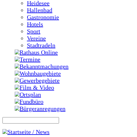
Heidesee
Hallenbad
Gastronomie
Hotels
Sport
Vereine
Stadtradeln
Rathaus Online
Termine
Bekanntmachungen
Wohnbaugebiete
Gewerbegebiete
Film & Video
Ortsplan
Fundbüro
Bürgeranregungen
Startseite / News