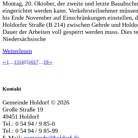
Montag, 20. Oktober, der zweite und letzte Bauabschn
eingerichtet werden kann. Verkehrsteilnehmer müssen
bis Ende November auf Einschränkungen einstellen, d
Holdorfer Straße (B 214) zwischen Gehrde und Holdor
Dauer der Arbeiten voll gesperrt werden muss. Dies te
Niedersächsische
Weiterlesen
«
‹
1
…
13
14
15
16
17
…
19
›
»
Kontakt
Gemeinde Holdorf ©
2026
Große Straße 19
49451 Holdorf
Tel.: 0 54 94 / 9 85-0
Tel.: 0 54 94 / 9 85-99
E-Mail:
gemeinde@holdorf.de